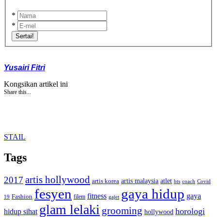
*
*
Sertai!
Yusairi Fitri
Kongsikan artikel ini
Share this...
STAIL
Tags
artis hollywood
2017
artis malaysia
artis korea
atlet
bts
coach
Covid
fesyen
gaya hidup
gaya
fitness
Fashion
19
filem
gajet
glam lelaki
grooming
horologi
hidup sihat
hollywood