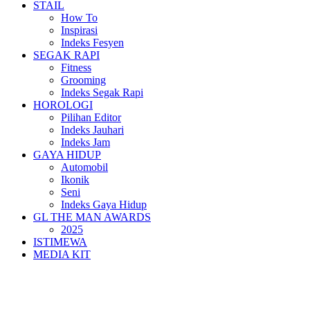
STAIL
How To
Inspirasi
Indeks Fesyen
SEGAK RAPI
Fitness
Grooming
Indeks Segak Rapi
HOROLOGI
Pilihan Editor
Indeks Jauhari
Indeks Jam
GAYA HIDUP
Automobil
Ikonik
Seni
Indeks Gaya Hidup
GL THE MAN AWARDS
2025
ISTIMEWA
MEDIA KIT