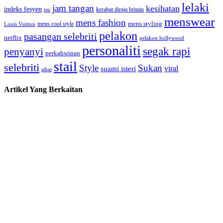
lelaki
jam tangan
kesihatan
indeks fesyen
kerabat diraja britain
isu
menswear
mens fashion
mens cool style
mens styling
Louis Vuitton
pelakon
pasangan selebriti
netflix
pelakon hollywood
personaliti
segak rapi
penyanyi
perkahwinan
stail
selebriti
Style
Sukan
viral
suami isteri
sihat
Artikel Yang Berkaitan