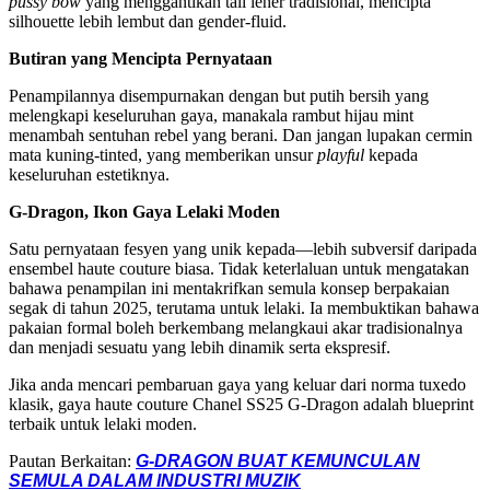
pussy bow
yang menggantikan tali leher tradisional, mencipta
silhouette lebih lembut dan gender-fluid.
Butiran yang Mencipta Pernyataan
Penampilannya disempurnakan dengan but putih bersih yang
melengkapi keseluruhan gaya, manakala rambut hijau mint
menambah sentuhan rebel yang berani. Dan jangan lupakan cermin
mata kuning-tinted, yang memberikan unsur
playful
kepada
keseluruhan estetiknya.
G-Dragon, Ikon Gaya Lelaki Moden
Satu pernyataan fesyen yang unik kepada—lebih subversif daripada
ensembel haute couture biasa. Tidak keterlaluan untuk mengatakan
bahawa penampilan ini mentakrifkan semula konsep berpakaian
segak di tahun 2025, terutama untuk lelaki. Ia membuktikan bahawa
pakaian formal boleh berkembang melangkaui akar tradisionalnya
dan menjadi sesuatu yang lebih dinamik serta ekspresif.
Jika anda mencari pembaruan gaya yang keluar dari norma tuxedo
klasik, gaya haute couture Chanel SS25 G-Dragon adalah blueprint
terbaik untuk lelaki moden.
Pautan Berkaitan:
G-DRAGON BUAT KEMUNCULAN
SEMULA DALAM INDUSTRI MUZIK