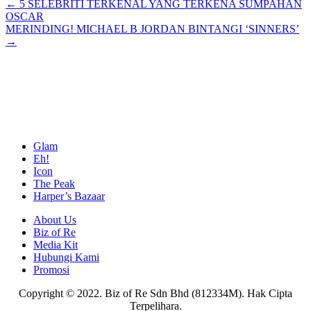
Posts
← 5 SELEBRITI TERKENAL YANG TERKENA SUMPAHAN
OSCAR
navigation
MERINDING! MICHAEL B JORDAN BINTANGI ‘SINNERS’
→
Glam
Eh!
Icon
The Peak
Harper’s Bazaar
About Us
Biz of Re
Media Kit
Hubungi Kami
Promosi
Copyright © 2022. Biz of Re Sdn Bhd (812334M). Hak Cipta
Terpelihara.