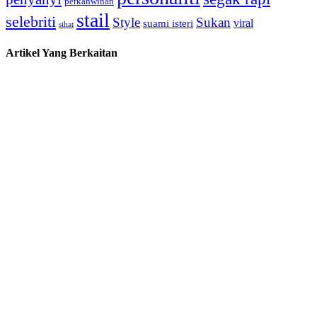
perkahwinan
stail
selebriti
Style
Sukan
viral
suami isteri
sihat
Artikel Yang Berkaitan