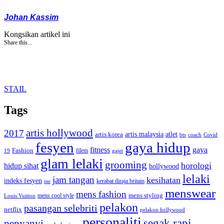
Johan Kassim
Kongsikan artikel ini
Share this...
STAIL
Tags
artis hollywood
2017
artis malaysia
artis korea
atlet
bts
coach
Covid
fesyen
gaya hidup
gaya
fitness
Fashion
19
filem
gajet
glam lelaki
grooming
horologi
hidup sihat
hollywood
lelaki
jam tangan
kesihatan
indeks fesyen
kerabat diraja britain
isu
menswear
mens fashion
mens cool style
mens styling
Louis Vuitton
pelakon
pasangan selebriti
netflix
pelakon hollywood
personaliti
segak rapi
penyanyi