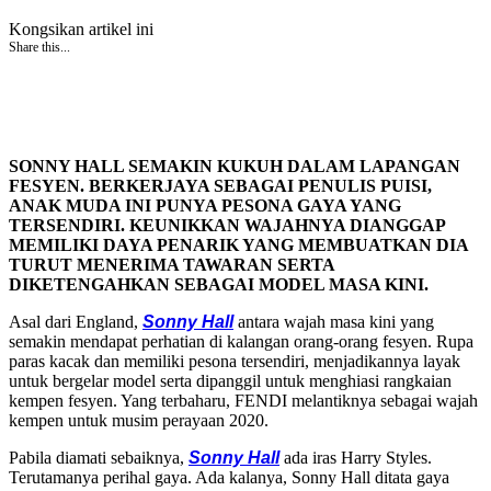
Kongsikan artikel ini
Share this...
SONNY HALL SEMAKIN KUKUH DALAM LAPANGAN
FESYEN. BERKERJAYA SEBAGAI PENULIS PUISI,
ANAK MUDA INI PUNYA PESONA GAYA YANG
TERSENDIRI. KEUNIKKAN WAJAHNYA DIANGGAP
MEMILIKI DAYA PENARIK YANG MEMBUATKAN DIA
TURUT MENERIMA TAWARAN SERTA
DIKETENGAHKAN SEBAGAI MODEL MASA KINI.
Asal dari England,
Sonny Hall
antara wajah masa kini yang
semakin mendapat perhatian di kalangan orang-orang fesyen. Rupa
paras kacak dan memiliki pesona tersendiri, menjadikannya layak
untuk bergelar model serta dipanggil untuk menghiasi rangkaian
kempen fesyen. Yang terbaharu, FENDI melantiknya sebagai wajah
kempen untuk musim perayaan 2020.
Pabila diamati sebaiknya,
Sonny Hall
ada iras Harry Styles.
Terutamanya perihal gaya. Ada kalanya, Sonny Hall ditata gaya