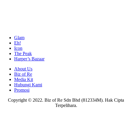
Glam
Eh!
Icon
The Peak
Harper’s Bazaar
About Us
Biz of Re
Media Kit
Hubungi Kami
Promosi
Copyright © 2022. Biz of Re Sdn Bhd (812334M). Hak Cipta
Terpelihara.