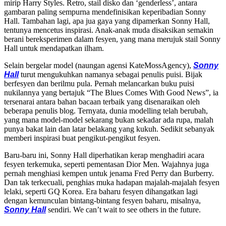
mirip Harry Styles. Retro, stail disko dan ‘genderless’, antara
gambaran paling sempurna mendefinisikan keperibadian Sonny
Hall. Tambahan lagi, apa jua gaya yang dipamerkan Sonny Hall,
tentunya mencetus inspirasi. Anak-anak muda disaksikan semakin
berani bereksperimen dalam fesyen, yang mana merujuk stail Sonny
Hall untuk mendapatkan ilham.
Selain bergelar model (naungan agensi KateMossAgency),
Sonny
Hall
turut mengukuhkan namanya sebagai penulis puisi. Bijak
berfesyen dan berilmu pula. Pernah melancarkan buku puisi
nukilannya yang bertajuk “The Blues Comes With Good News”, ia
tersenarai antara bahan bacaan terbaik yang disenaraikan oleh
beberapa penulis blog. Ternyata, dunia modelling telah berubah,
yang mana model-model sekarang bukan sekadar ada rupa, malah
punya bakat lain dan latar belakang yang kukuh. Sedikit sebanyak
memberi inspirasi buat pengikut-pengikut fesyen.
Baru-baru ini, Sonny Hall diperhatikan kerap menghadiri acara
fesyen terkemuka, seperti pementasan Dior Men. Wajahnya juga
pernah menghiasi kempen untuk jenama Fred Perry dan Burberry.
Dan tak terkecuali, penghias muka hadapan majalah-majalah fesyen
lelaki, seperti GQ Korea. Era baharu fesyen dihangatkan lagi
dengan kemunculan bintang-bintang fesyen baharu, misalnya,
Sonny Hall
sendiri. We can’t wait to see others in the future.