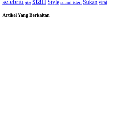
stail
selebriti
Style
Sukan
viral
suami isteri
sihat
Artikel Yang Berkaitan