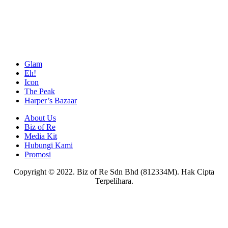
Glam
Eh!
Icon
The Peak
Harper’s Bazaar
About Us
Biz of Re
Media Kit
Hubungi Kami
Promosi
Copyright © 2022. Biz of Re Sdn Bhd (812334M). Hak Cipta
Terpelihara.