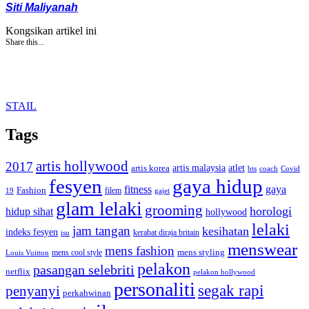
Siti Maliyanah
Kongsikan artikel ini
Share this...
STAIL
Tags
artis hollywood
2017
artis malaysia
artis korea
atlet
bts
coach
Covid
fesyen
gaya hidup
gaya
fitness
Fashion
19
filem
gajet
glam lelaki
grooming
horologi
hidup sihat
hollywood
lelaki
jam tangan
kesihatan
indeks fesyen
kerabat diraja britain
isu
menswear
mens fashion
mens cool style
mens styling
Louis Vuitton
pelakon
pasangan selebriti
netflix
pelakon hollywood
personaliti
segak rapi
penyanyi
perkahwinan