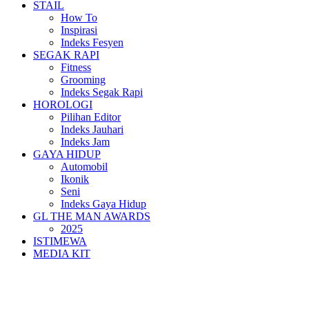
STAIL
How To
Inspirasi
Indeks Fesyen
SEGAK RAPI
Fitness
Grooming
Indeks Segak Rapi
HOROLOGI
Pilihan Editor
Indeks Jauhari
Indeks Jam
GAYA HIDUP
Automobil
Ikonik
Seni
Indeks Gaya Hidup
GL THE MAN AWARDS
2025
ISTIMEWA
MEDIA KIT