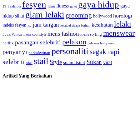
fesyen
gaya hidup
gaya
fitness
Fashion
19
filem
gajet
glam lelaki
grooming
horologi
hidup sihat
hollywood
lelaki
jam tangan
kesihatan
indeks fesyen
kerabat diraja britain
isu
menswear
mens fashion
mens cool style
mens styling
Louis Vuitton
pelakon
pasangan selebriti
netflix
pelakon hollywood
personaliti
segak rapi
penyanyi
perkahwinan
stail
selebriti
Style
Sukan
viral
suami isteri
sihat
Artikel Yang Berkaitan