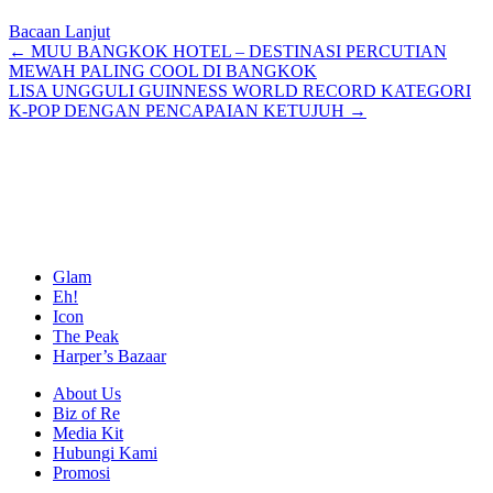
Bacaan Lanjut
Posts
← MUU BANGKOK HOTEL – DESTINASI PERCUTIAN
MEWAH PALING COOL DI BANGKOK
navigation
LISA UNGGULI GUINNESS WORLD RECORD KATEGORI
K-POP DENGAN PENCAPAIAN KETUJUH →
Glam
Eh!
Icon
The Peak
Harper’s Bazaar
About Us
Biz of Re
Media Kit
Hubungi Kami
Promosi