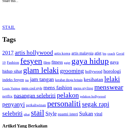
Share this...
STAIL
Tags
artis hollywood
2017
artis malaysia
artis korea
atlet
bts
coach
Covid
fesyen
gaya hidup
gaya
fitness
Fashion
19
filem
gajet
glam lelaki
grooming
horologi
hidup sihat
hollywood
lelaki
jam tangan
kesihatan
indeks fesyen
kerabat diraja britain
isu
menswear
mens fashion
mens cool style
mens styling
Louis Vuitton
pelakon
pasangan selebriti
netflix
pelakon hollywood
personaliti
segak rapi
penyanyi
perkahwinan
stail
selebriti
Style
Sukan
viral
suami isteri
sihat
Artikel Yang Berkaitan