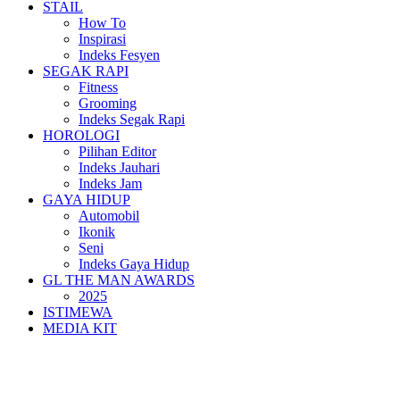
STAIL
How To
Inspirasi
Indeks Fesyen
SEGAK RAPI
Fitness
Grooming
Indeks Segak Rapi
HOROLOGI
Pilihan Editor
Indeks Jauhari
Indeks Jam
GAYA HIDUP
Automobil
Ikonik
Seni
Indeks Gaya Hidup
GL THE MAN AWARDS
2025
ISTIMEWA
MEDIA KIT