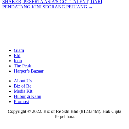
SHAKER, PESERTA ASIA’S GOT TALENT, DARI
PENDATANG KINI SEORANG PEJUANG →
Glam
Eh!
Icon
The Peak
Harper’s Bazaar
About Us
Biz of Re
Media Kit
Hubungi Kami
Promosi
Copyright © 2022. Biz of Re Sdn Bhd (812334M). Hak Cipta
Terpelihara.