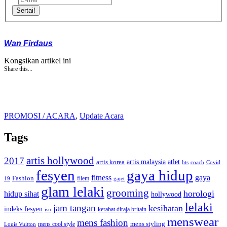
Sertai!
Wan Firdaus
Kongsikan artikel ini
Share this...
PROMOSI / ACARA
,
Update Acara
Tags
artis hollywood
2017
artis malaysia
artis korea
atlet
bts
coach
Covid
fesyen
gaya hidup
gaya
fitness
Fashion
19
filem
gajet
glam lelaki
grooming
horologi
hidup sihat
hollywood
lelaki
jam tangan
kesihatan
indeks fesyen
kerabat diraja britain
isu
menswear
mens fashion
mens cool style
mens styling
Louis Vuitton