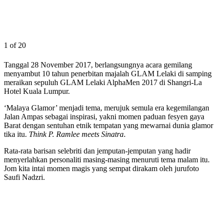
1 of 20
Tanggal 28 November 2017, berlangsungnya acara gemilang
menyambut 10 tahun penerbitan majalah GLAM Lelaki di samping
meraikan sepuluh GLAM Lelaki AlphaMen 2017 di Shangri-La
Hotel Kuala Lumpur.
‘Malaya Glamor’ menjadi tema, merujuk semula era kegemilangan
Jalan Ampas sebagai inspirasi, yakni momen paduan fesyen gaya
Barat dengan sentuhan etnik tempatan yang mewarnai dunia glamor
tika itu.
Think P. Ramlee meets Sinatra
.
Rata-rata barisan selebriti dan jemputan-jemputan yang hadir
menyerlahkan personaliti masing-masing menuruti tema malam itu.
Jom kita intai momen magis yang sempat dirakam oleh jurufoto
Saufi Nadzri.