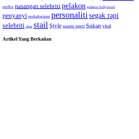
pelakon
pasangan selebriti
netflix
pelakon hollywood
personaliti
segak rapi
penyanyi
perkahwinan
stail
selebriti
Style
Sukan
viral
suami isteri
sihat
Artikel Yang Berkaitan