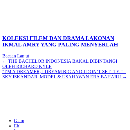
KOLEKSI FILEM DAN DRAMA LAKONAN
IKMAL AMRY YANG PALING MENYERLAH
Bacaan Lanjut
Posts
← THE BACHELOR INDONESIA BAKAL DIBINTANGI
OLEH RICHARD KYLE
navigation
“I’M A DREAMER, I DREAM BIG AND I DON’T SETTLE.” –
SKY ISKANDAR, MODEL & USAHAWAN ERA BAHARU →
Glam
Eh!