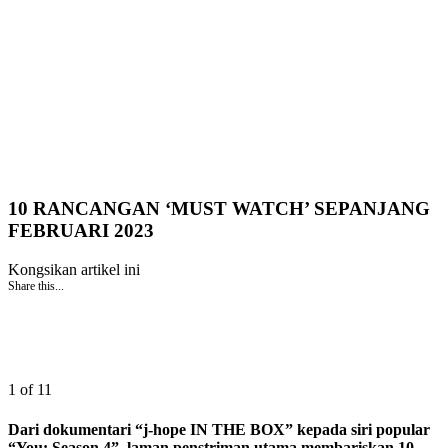
10 RANCANGAN ‘MUST WATCH’ SEPANJANG
FEBRUARI 2023
Kongsikan artikel ini
Share this...
1 of 11
Dari dokumentari “j-hope IN THE BOX” kepada siri popular
“You: Season 4”, laman penstriman utama membariskan 10