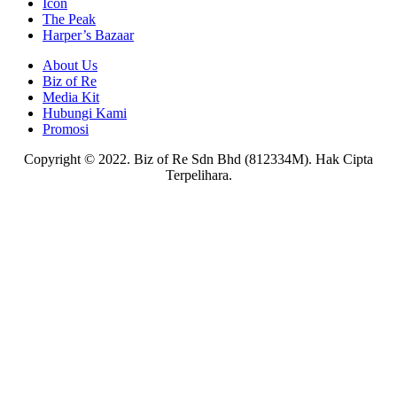
Icon
The Peak
Harper’s Bazaar
About Us
Biz of Re
Media Kit
Hubungi Kami
Promosi
Copyright © 2022. Biz of Re Sdn Bhd (812334M). Hak Cipta
Terpelihara.