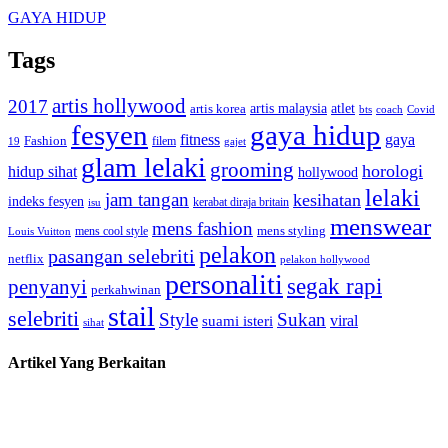
GAYA HIDUP
Tags
artis hollywood
2017
artis malaysia
artis korea
atlet
bts
coach
Covid
fesyen
gaya hidup
gaya
fitness
Fashion
19
filem
gajet
glam lelaki
grooming
horologi
hidup sihat
hollywood
lelaki
jam tangan
kesihatan
indeks fesyen
kerabat diraja britain
isu
menswear
mens fashion
mens cool style
mens styling
Louis Vuitton
pelakon
pasangan selebriti
netflix
pelakon hollywood
personaliti
segak rapi
penyanyi
perkahwinan
stail
selebriti
Style
Sukan
viral
suami isteri
sihat
Artikel Yang Berkaitan