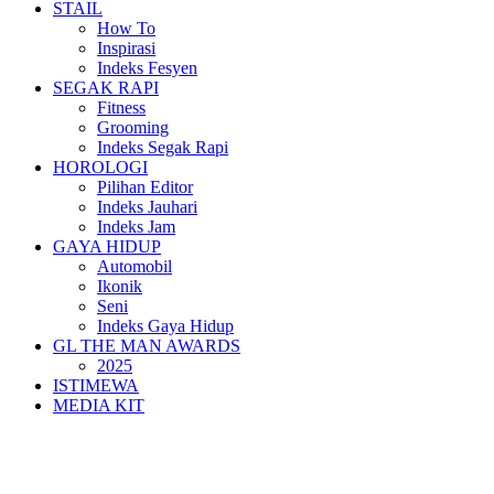
STAIL
How To
Inspirasi
Indeks Fesyen
SEGAK RAPI
Fitness
Grooming
Indeks Segak Rapi
HOROLOGI
Pilihan Editor
Indeks Jauhari
Indeks Jam
GAYA HIDUP
Automobil
Ikonik
Seni
Indeks Gaya Hidup
GL THE MAN AWARDS
2025
ISTIMEWA
MEDIA KIT