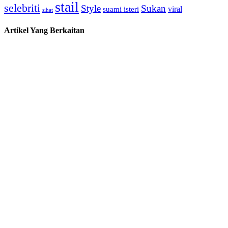
stail
selebriti
Style
Sukan
viral
suami isteri
sihat
Artikel Yang Berkaitan