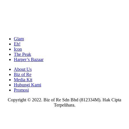
Glam
Eh!
Icon
The Peak
Harper’s Bazaar
About Us
Biz of Re
Media Kit
Hubungi Kami
Promosi
Copyright © 2022. Biz of Re Sdn Bhd (812334M). Hak Cipta
Terpelihara.