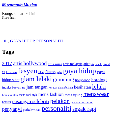
Muzammin Muzlan
Kongsikan artikel ini
Share this...
101
,
GAYA HIDUP
,
PERSONALITI
Tags
artis hollywood
2017
artis malaysia
artis korea
atlet
bts
coach
Covid
fesyen
gaya hidup
gaya
fitness
Fashion
19
filem
gajet
glam lelaki
grooming
horologi
hidup sihat
hollywood
lelaki
jam tangan
kesihatan
indeks fesyen
kerabat diraja britain
isu
menswear
mens fashion
mens cool style
mens styling
Louis Vuitton
pelakon
pasangan selebriti
netflix
pelakon hollywood
personaliti
segak rapi
penyanyi
perkahwinan