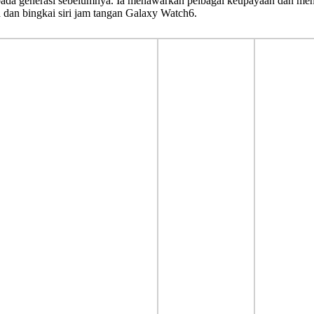
aripada generasi sebelumnya. Ia menawarkan pelbagai keupayaan dan me
dan bingkai siri jam tangan Galaxy Watch6.