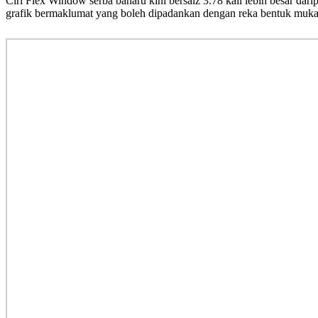
Ciri Flex Window serba baharu kini bersaiz 3.78 kali lebih besar d
grafik bermaklumat yang boleh dipadankan dengan reka bentuk muka 