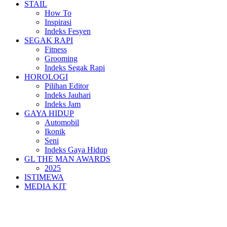
STAIL
How To
Inspirasi
Indeks Fesyen
SEGAK RAPI
Fitness
Grooming
Indeks Segak Rapi
HOROLOGI
Pilihan Editor
Indeks Jauhari
Indeks Jam
GAYA HIDUP
Automobil
Ikonik
Seni
Indeks Gaya Hidup
GL THE MAN AWARDS
2025
ISTIMEWA
MEDIA KIT