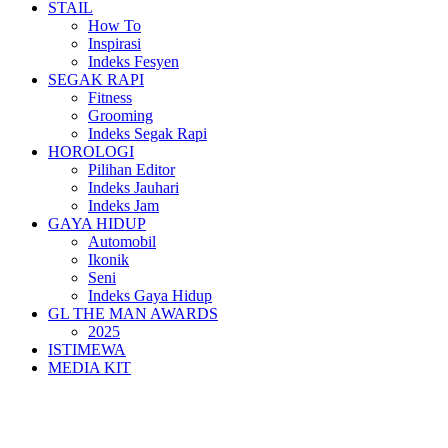
STAIL
How To
Inspirasi
Indeks Fesyen
SEGAK RAPI
Fitness
Grooming
Indeks Segak Rapi
HOROLOGI
Pilihan Editor
Indeks Jauhari
Indeks Jam
GAYA HIDUP
Automobil
Ikonik
Seni
Indeks Gaya Hidup
GL THE MAN AWARDS
2025
ISTIMEWA
MEDIA KIT