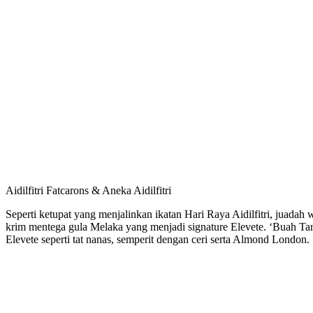
Aidilfitri Fatcarons & Aneka Aidilfitri
Seperti ketupat yang menjalinkan ikatan Hari Raya Aidilfitri, juada
krim mentega gula Melaka yang menjadi signature Elevete. ‘Buah Tan
Elevete seperti tat nanas, semperit dengan ceri serta Almond London.