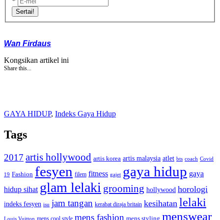
*
Sertai!
Wan Firdaus
Kongsikan artikel ini
Share this...
GAYA HIDUP
,
Indeks Gaya Hidup
Tags
artis hollywood
2017
artis malaysia
artis korea
atlet
bts
coach
Covid
fesyen
gaya hidup
gaya
fitness
Fashion
19
filem
gajet
glam lelaki
grooming
horologi
hidup sihat
hollywood
lelaki
jam tangan
kesihatan
indeks fesyen
kerabat diraja britain
isu
menswear
mens fashion
mens cool style
mens styling
Louis Vuitton