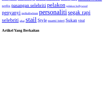
pelakon
pasangan selebriti
netflix
pelakon hollywood
personaliti
segak rapi
penyanyi
perkahwinan
stail
selebriti
Style
Sukan
viral
suami isteri
sihat
Artikel Yang Berkaitan