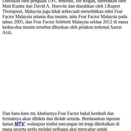
Dihoskan oleh pengulas UFC terkenal, Joe Rogan, diterbitkan oleh
Matt Kunitz dan David A. Hurwitz dan diarahkan oleh J.Rupert
Thompson, Malaysia juga tidak terkecuali menerbitkan edisi Fear
Factor Malaysia selama dua musim, iaitu Fear Factor Malaysia pada
tahun 2005, dan Fear Factor Selebriti Malaysia sekitar 2012 di mana
kedua-dua musim tersebut dihoskan oleh pelakon terkenal Aaron
Aziz.
Dan baru-baru ini, khabarnya Fear Factor bakal kembali dan
formatnya akan dibikin dan diolah semula. Berdasarkan laporan
laman
MTV
, walaupun tradisi rancangan ini tetap dikekalkan di
mana peserta perlu melalui pelbagai aksi mencabar untuk