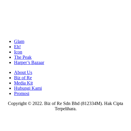
Glam
Eh!
Icon
The Peak
Harper’s Bazaar
About Us
Biz of Re
Media Kit
Hubungi Kami
Promosi
Copyright © 2022. Biz of Re Sdn Bhd (812334M). Hak Cipta
Terpelihara.