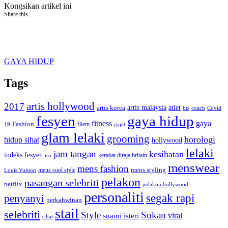
Kongsikan artikel ini
Share this...
GAYA HIDUP
Tags
artis hollywood
2017
artis malaysia
artis korea
atlet
bts
coach
Covid
fesyen
gaya hidup
gaya
fitness
Fashion
19
filem
gajet
glam lelaki
grooming
horologi
hidup sihat
hollywood
lelaki
jam tangan
kesihatan
indeks fesyen
kerabat diraja britain
isu
menswear
mens fashion
mens cool style
mens styling
Louis Vuitton
pelakon
pasangan selebriti
netflix
pelakon hollywood
personaliti
segak rapi
penyanyi
perkahwinan
stail
selebriti
Style
Sukan
viral
suami isteri
sihat