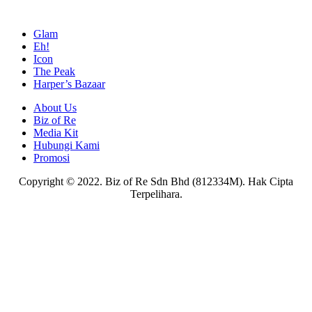
Glam
Eh!
Icon
The Peak
Harper’s Bazaar
About Us
Biz of Re
Media Kit
Hubungi Kami
Promosi
Copyright © 2022. Biz of Re Sdn Bhd (812334M). Hak Cipta
Terpelihara.