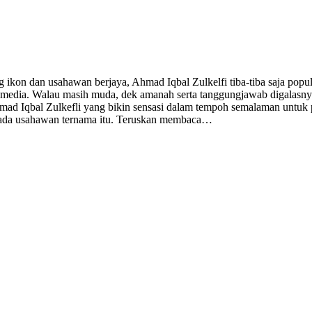
 ikon dan usahawan berjaya, Ahmad Iqbal Zulkelfi tiba-tiba saja popu
n media. Walau masih muda, dek amanah serta tanggungjawab digalasnya
d Iqbal Zulkefli yang bikin sensasi dalam tempoh semalaman untuk pe
pada usahawan ternama itu. Teruskan membaca…