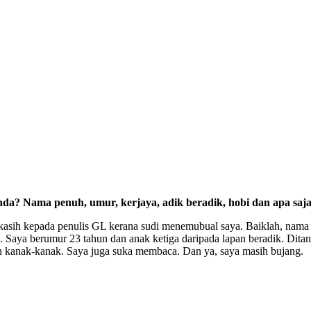
nda? Nama penuh, umur, kerjaya, adik beradik, hobi dan apa saja
a kasih kepada penulis GL kerana sudi menemubual saya. Baiklah, nama
 Saya berumur 23 tahun dan anak ketiga daripada lapan beradik. Ditanya
an kanak-kanak. Saya juga suka membaca. Dan ya, saya masih bujang.