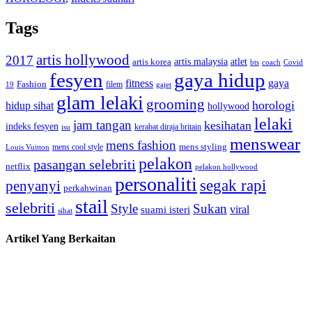
Tags
artis hollywood
2017
artis malaysia
artis korea
atlet
bts
coach
Covid
fesyen
gaya hidup
gaya
fitness
Fashion
19
filem
gajet
glam lelaki
grooming
horologi
hidup sihat
hollywood
lelaki
jam tangan
kesihatan
indeks fesyen
kerabat diraja britain
isu
menswear
mens fashion
mens cool style
mens styling
Louis Vuitton
pelakon
pasangan selebriti
netflix
pelakon hollywood
personaliti
segak rapi
penyanyi
perkahwinan
stail
selebriti
Style
Sukan
viral
suami isteri
sihat
Artikel Yang Berkaitan