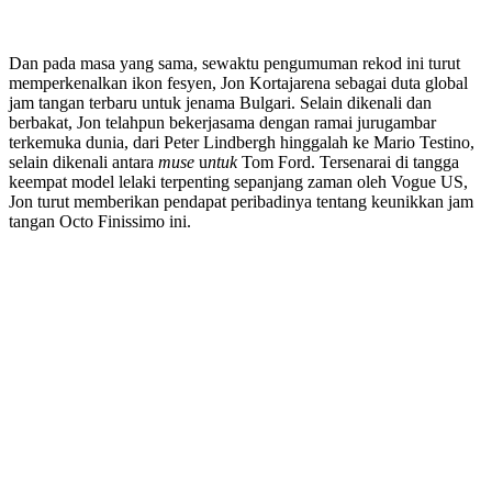
Dan pada masa yang sama, sewaktu pengumuman rekod ini turut
memperkenalkan ikon fesyen, Jon Kortajarena sebagai duta global
jam tangan terbaru untuk jenama Bulgari. Selain dikenali dan
berbakat, Jon telahpun bekerjasama dengan ramai jurugambar
terkemuka dunia, dari Peter Lindbergh hinggalah ke Mario Testino,
selain dikenali antara
muse
u
ntuk
Tom Ford. Tersenarai di tangga
keempat model lelaki terpenting sepanjang zaman oleh Vogue US,
Jon turut memberikan pendapat peribadinya tentang keunikkan jam
tangan Octo Finissimo ini.