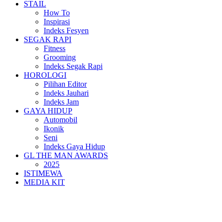
STAIL
How To
Inspirasi
Indeks Fesyen
SEGAK RAPI
Fitness
Grooming
Indeks Segak Rapi
HOROLOGI
Pilihan Editor
Indeks Jauhari
Indeks Jam
GAYA HIDUP
Automobil
Ikonik
Seni
Indeks Gaya Hidup
GL THE MAN AWARDS
2025
ISTIMEWA
MEDIA KIT