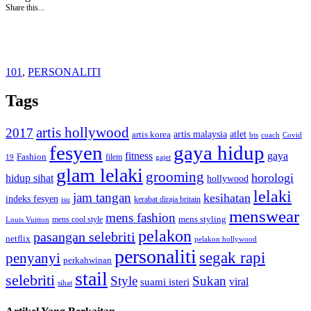
Share this...
101
,
PERSONALITI
Tags
artis hollywood
2017
artis malaysia
artis korea
atlet
bts
coach
Covid
fesyen
gaya hidup
gaya
fitness
Fashion
19
filem
gajet
glam lelaki
grooming
horologi
hidup sihat
hollywood
lelaki
jam tangan
kesihatan
indeks fesyen
kerabat diraja britain
isu
menswear
mens fashion
mens cool style
mens styling
Louis Vuitton
pelakon
pasangan selebriti
netflix
pelakon hollywood
personaliti
segak rapi
penyanyi
perkahwinan
stail
selebriti
Style
Sukan
viral
suami isteri
sihat