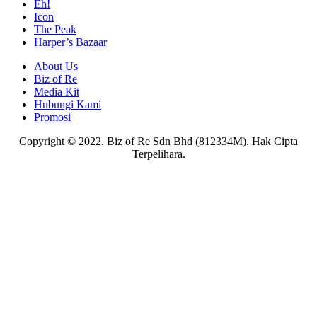
Eh!
Icon
The Peak
Harper’s Bazaar
About Us
Biz of Re
Media Kit
Hubungi Kami
Promosi
Copyright © 2022. Biz of Re Sdn Bhd (812334M). Hak Cipta
Terpelihara.