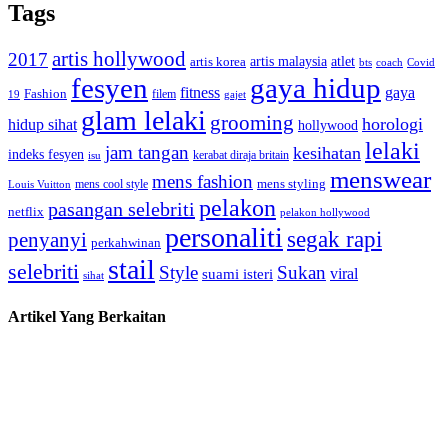
Tags
artis hollywood
2017
artis malaysia
artis korea
atlet
bts
coach
Covid
fesyen
gaya hidup
gaya
fitness
Fashion
19
filem
gajet
glam lelaki
grooming
horologi
hidup sihat
hollywood
lelaki
jam tangan
kesihatan
indeks fesyen
kerabat diraja britain
isu
menswear
mens fashion
mens cool style
mens styling
Louis Vuitton
pelakon
pasangan selebriti
netflix
pelakon hollywood
personaliti
segak rapi
penyanyi
perkahwinan
stail
selebriti
Style
Sukan
viral
suami isteri
sihat
Artikel Yang Berkaitan