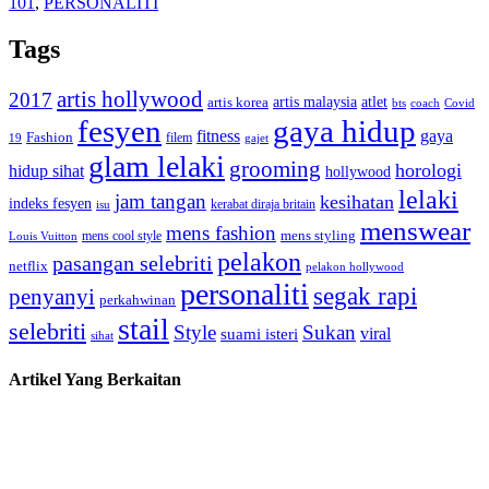
101
,
PERSONALITI
Tags
artis hollywood
2017
artis malaysia
artis korea
atlet
bts
coach
Covid
fesyen
gaya hidup
gaya
fitness
Fashion
19
filem
gajet
glam lelaki
grooming
horologi
hidup sihat
hollywood
lelaki
jam tangan
kesihatan
indeks fesyen
kerabat diraja britain
isu
menswear
mens fashion
mens cool style
mens styling
Louis Vuitton
pelakon
pasangan selebriti
netflix
pelakon hollywood
personaliti
segak rapi
penyanyi
perkahwinan
stail
selebriti
Style
Sukan
viral
suami isteri
sihat
Artikel Yang Berkaitan