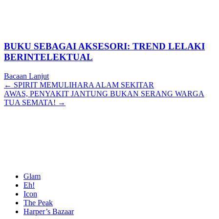
BUKU SEBAGAI AKSESORI: TREND LELAKI
BERINTELEKTUAL
Bacaan Lanjut
Posts
← SPIRIT MEMULIHARA ALAM SEKITAR
AWAS, PENYAKIT JANTUNG BUKAN SERANG WARGA
navigation
TUA SEMATA! →
Glam
Eh!
Icon
The Peak
Harper’s Bazaar