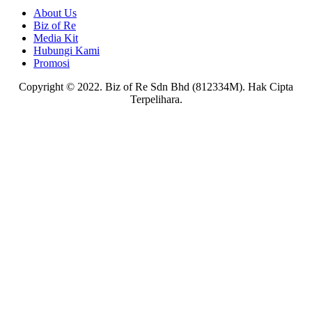
About Us
Biz of Re
Media Kit
Hubungi Kami
Promosi
Copyright © 2022. Biz of Re Sdn Bhd (812334M). Hak Cipta
Terpelihara.