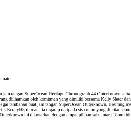
i nato
lan jam tangan SuperOcean Héritage Chronograph 44 Outerknown serta
yang diilhamkan oleh komitmen yang dimiliki bersama Kelly Slater d
agai tambahan buat jam tangan SuperOcean Outerknown, Breitling me
tik Econyl®, di mana ia digarap daripada sisa nilon yang di kitar semu
Outerknown ini ditawarkan dengan empat pilihan saiz antara 18mm hin