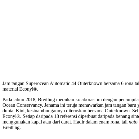
Jam tangan Superocean Automatic 44 Outerknown bersama 6 rona tal
material Econyl®.
Pada tahun 2018, Breitling meraikan kolaborasi ini dengan penampi
Ocean Conservancy. Jenama ini teruja menawarkan jam tangan baru 
dunia. Kini, kesinambungannya diteruskan bersama Outerknown. Seb
Econyl®. Setiap daripada 18 referensi diperbuat daripada benang sinte
menggunakan kapal atau dari darat. Hadir dalam enam rona, tali
nato
Breitling.