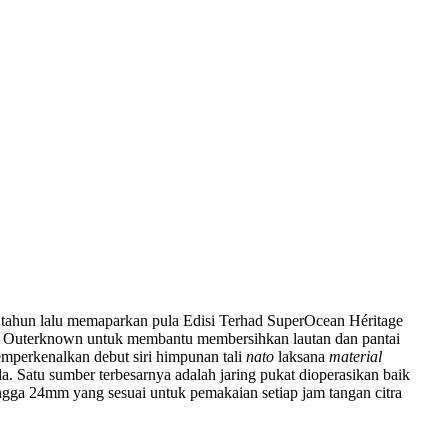
 tahun lalu memaparkan pula Edisi Terhad SuperOcean Héritage
an Outerknown untuk membantu membersihkan lautan dan pantai
mperkenalkan debut siri himpunan tali
nato
laksana
material
la. Satu sumber terbesarnya adalah jaring pukat dioperasikan baik
gga 24mm yang sesuai untuk pemakaian setiap jam tangan citra