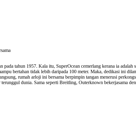
ersama
an pada tahun 1957. Kala itu, SuperOcean cemerlang kerana ia adalah 
mpu bertahan tidak lebih daripada 100 meter. Maka, dedikasi ini dila
 Langsung, rumah arloji ini bersama berpimpin tangan menerusi perko
 terunggul dunia. Sama seperti Breitling, Outerknown bekerjasama d