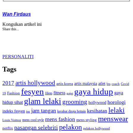
Wan Firdaus
Kongsikan artikel ini
Share this...
PERSONALITI
Tags
artis hollywood
2017
artis malaysia
artis korea
atlet
bts
coach
Covid
fesyen
gaya hidup
gaya
fitness
Fashion
19
filem
gajet
glam lelaki
grooming
horologi
hidup sihat
hollywood
lelaki
jam tangan
kesihatan
indeks fesyen
kerabat diraja britain
isu
menswear
mens fashion
mens cool style
mens styling
Louis Vuitton
pelakon
pasangan selebriti
netflix
pelakon hollywood