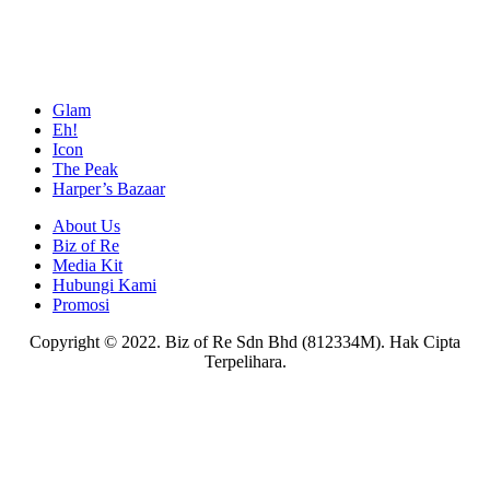
Glam
Eh!
Icon
The Peak
Harper’s Bazaar
About Us
Biz of Re
Media Kit
Hubungi Kami
Promosi
Copyright © 2022. Biz of Re Sdn Bhd (812334M). Hak Cipta
Terpelihara.