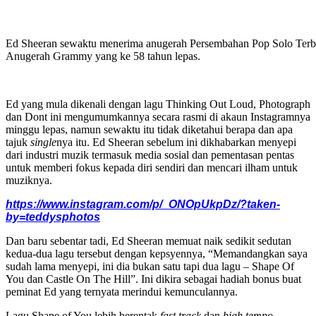
Ed Sheeran sewaktu menerima anugerah Persembahan Pop Solo Terba
Anugerah Grammy yang ke 58 tahun lepas.
Ed yang mula dikenali dengan lagu Thinking Out Loud, Photograph
dan Dont ini mengumumkannya secara rasmi di akaun Instagramnya
minggu lepas, namun sewaktu itu tidak diketahui berapa dan apa
tajuk
single
nya itu. Ed Sheeran sebelum ini dikhabarkan menyepi
dari industri muzik termasuk media sosial dan pementasan pentas
untuk memberi fokus kepada diri sendiri dan mencari ilham untuk
muziknya.
https://www.instagram.com/p/_ONOpUkpDz/?taken-
by=teddysphotos
Dan baru sebentar tadi, Ed Sheeran memuat naik sedikit sedutan
kedua-dua lagu tersebut dengan kepsyennya, “Memandangkan saya
sudah lama menyepi, ini dia bukan satu tapi dua lagu – Shape Of
You dan Castle On The Hill”. Ini dikira sebagai hadiah bonus buat
peminat Ed yang ternyata merindui kemunculannya.
Lagu Shape of You lebih berentak
fast track
dan
high tempo
,