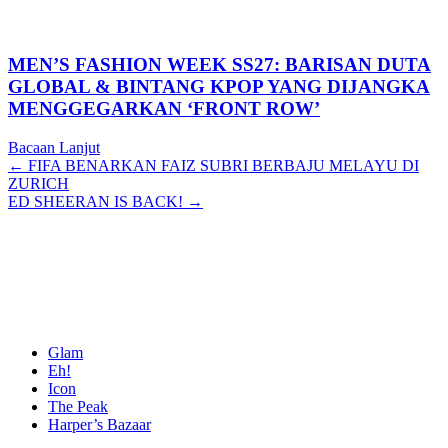
MEN’S FASHION WEEK SS27: BARISAN DUTA
GLOBAL & BINTANG KPOP YANG DIJANGKA
MENGGEGARKAN ‘FRONT ROW’
Bacaan Lanjut
Posts
← FIFA BENARKAN FAIZ SUBRI BERBAJU MELAYU DI
ZURICH
navigation
ED SHEERAN IS BACK! →
Glam
Eh!
Icon
The Peak
Harper’s Bazaar