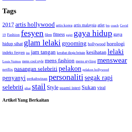
Tags
artis hollywood
2017
artis malaysia
artis korea
atlet
bts
coach
Covid
fesyen
gaya hidup
gaya
fitness
Fashion
19
filem
gajet
glam lelaki
grooming
horologi
hidup sihat
hollywood
lelaki
jam tangan
kesihatan
indeks fesyen
kerabat diraja britain
isu
menswear
mens fashion
mens cool style
mens styling
Louis Vuitton
pelakon
pasangan selebriti
netflix
pelakon hollywood
personaliti
segak rapi
penyanyi
perkahwinan
stail
selebriti
Style
Sukan
viral
suami isteri
sihat
Artikel Yang Berkaitan