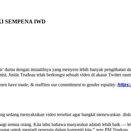
KI SEMPENA IWD
n’ dunia dengan inisiatifnya yang menyeru lebih banyak penglibatan d
ist, Justin Trudeau telah berkongsi sebuah video di akaun Twitter ra
omen have made, & reaffirm our commitment to gender equality:
https
ng sedang menyaksikan video tersebut agar bangkit menewaskan diskr
agi semua orang. Kita tahu bahawa masyarakat adalah lebih baik — lebi
peluang untuk menjadi peneraju dalam komuniti kita,” seru PM Trudeau.