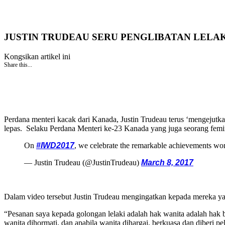
JUSTIN TRUDEAU SERU PENGLIBATAN LELA
Kongsikan artikel ini
Share this...
Perdana menteri kacak dari Kanada, Justin Trudeau terus ‘mengejutka
lepas. Selaku Perdana Menteri ke-23 Kanada yang juga seorang femin
On
#IWD2017
, we celebrate the remarkable achievements w
— Justin Trudeau (@JustinTrudeau)
March 8, 2017
Dalam video tersebut Justin Trudeau mengingatkan kepada mereka ya
“Pesanan saya kepada golongan lelaki adalah hak wanita adalah hak b
wanita dihormati, dan apabila wanita dihargai, berkuasa dan diberi 