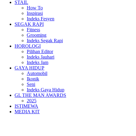
STAIL
How To
Inspirasi
Indeks Fesyen
SEGAK RAPI
Fitness
Grooming
Indeks Segak Rapi
HOROLOGI
Pilihan Editor
Indeks Jauhari
Indeks Jam
GAYA HIDUP
Automobil
Ikonik
Seni
Indeks Gaya Hidup
GL THE MAN AWARDS
2025
ISTIMEWA
MEDIA KIT