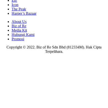
Eh!
Icon
The Peak
Harper’s Bazaar
About Us
Biz of Re
Media Kit
Hubungi Kami
Promosi
Copyright © 2022. Biz of Re Sdn Bhd (812334M). Hak Cipta
Terpelihara.