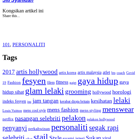
Siti Syahidah
Kongsikan artikel ini
Share this...
101
,
PERSONALITI
Tags
artis hollywood
2017
artis malaysia
artis korea
atlet
bts
coach
Covid
fesyen
gaya hidup
gaya
fitness
Fashion
19
filem
gajet
glam lelaki
grooming
horologi
hidup sihat
hollywood
lelaki
jam tangan
kesihatan
indeks fesyen
kerabat diraja britain
isu
menswear
mens fashion
mens cool style
mens styling
Louis Vuitton
pelakon
pasangan selebriti
netflix
pelakon hollywood
personaliti
segak rapi
penyanyi
perkahwinan
stail
selebriti
Style
Sukan
viral
suami isteri
sihat