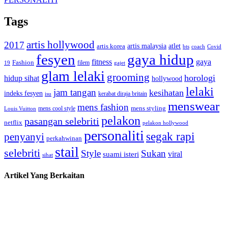
Tags
artis hollywood
2017
artis malaysia
artis korea
atlet
bts
coach
Covid
fesyen
gaya hidup
gaya
fitness
Fashion
19
filem
gajet
glam lelaki
grooming
horologi
hidup sihat
hollywood
lelaki
jam tangan
kesihatan
indeks fesyen
kerabat diraja britain
isu
menswear
mens fashion
mens cool style
mens styling
Louis Vuitton
pelakon
pasangan selebriti
netflix
pelakon hollywood
personaliti
segak rapi
penyanyi
perkahwinan
stail
selebriti
Style
Sukan
viral
suami isteri
sihat
Artikel Yang Berkaitan