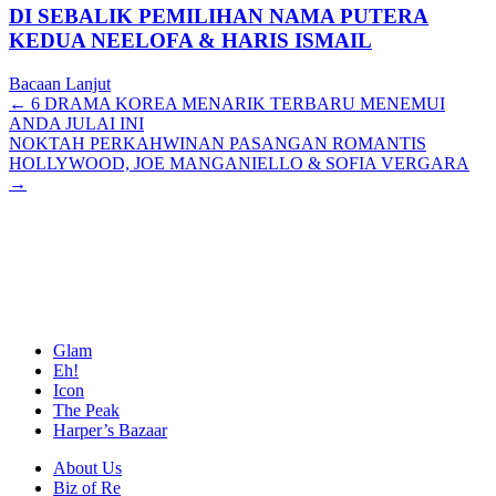
DI SEBALIK PEMILIHAN NAMA PUTERA
KEDUA NEELOFA & HARIS ISMAIL
Bacaan Lanjut
Posts
← 6 DRAMA KOREA MENARIK TERBARU MENEMUI
ANDA JULAI INI
navigation
NOKTAH PERKAHWINAN PASANGAN ROMANTIS
HOLLYWOOD, JOE MANGANIELLO & SOFIA VERGARA
→
Glam
Eh!
Icon
The Peak
Harper’s Bazaar
About Us
Biz of Re