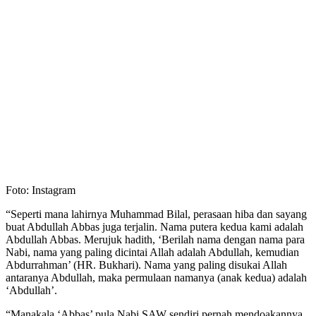
Foto: Instagram
“Seperti mana lahirnya Muhammad Bilal, perasaan hiba dan sayang
buat Abdullah Abbas juga terjalin. Nama putera kedua kami adalah
Abdullah Abbas. Merujuk hadith, ‘Berilah nama dengan nama para
Nabi, nama yang paling dicintai Allah adalah Abdullah, kemudian
Abdurrahman’ (HR. Bukhari). Nama yang paling disukai Allah
antaranya Abdullah, maka permulaan namanya (anak kedua) adalah
‘Abdullah’.
“Manakala ‘Abbas’ pula Nabi SAW sendiri pernah mendoakannya.