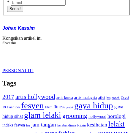
*
Sertai!
Johan Kassim
Kongsikan artikel ini
Share this...
PERSONALITI
Tags
artis hollywood
2017
artis malaysia
artis korea
atlet
bts
coach
Covid
fesyen
gaya hidup
gaya
fitness
Fashion
19
filem
gajet
glam lelaki
grooming
horologi
hidup sihat
hollywood
lelaki
jam tangan
kesihatan
indeks fesyen
kerabat diraja britain
isu
menswear