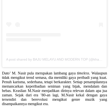
A post shared by BAJU MELAYU AND MODERN TOP (@khatamkl)
Dato’ M. Nasir pula merupakan lambang gaya
timeless
. Walaupun
tidak mengikut trend semasa, dia memiliki gaya peribadi yang kuat.
Penuh karisma, sederhana, tetapi berkarakter. Setiap penampilannya
memancarkan keperibadian seniman yang bijak, mendalam dan
bebas. Keaslian M.Nasir menjadikan dirinya relevan dalam apa jua
zaman. Sejak dari era ’80-an lagi, M.Nasir kekal dengan gaya
tersendiri dan berevolusi mengikut genre muzik yang
disampaikannya mengikut era.