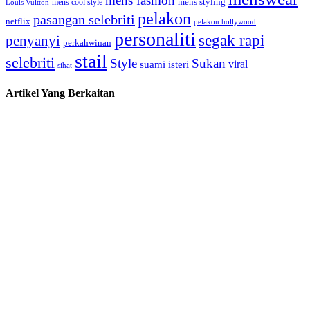
mens fashion
mens cool style
mens styling
Louis Vuitton
pelakon
pasangan selebriti
netflix
pelakon hollywood
personaliti
segak rapi
penyanyi
perkahwinan
stail
selebriti
Style
Sukan
viral
suami isteri
sihat
Artikel Yang Berkaitan