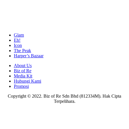
Glam
Eh!
Icon
The Peak
Harper’s Bazaar
About Us
Biz of Re
Media Kit
Hubungi Kami
Promosi
Copyright © 2022. Biz of Re Sdn Bhd (812334M). Hak Cipta
Terpelihara.