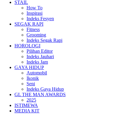
STAIL
How To
Inspirasi
Indeks Fesyen
SEGAK RAPI
Fitness
Grooming
Indeks Segak Rapi
HOROLOGI
Pilihan Editor
Indeks Jauhari
Indeks Jam
GAYA HIDUP
Automobil
Ikonik
Seni
Indeks Gaya Hidup
GL THE MAN AWARDS
2025
ISTIMEWA
MEDIA KIT