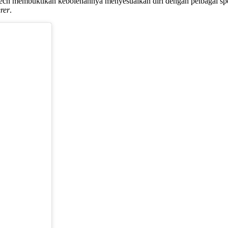
dech membuktikan kebolehannya menyesuaikan diri dengan pelbagai sp
rer
.