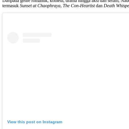
Daripada genre romantik, komedi, drama hingga aksi dan seram, Na
termasuk
Sunset at Chaophraya
,
The Con-Heartist
dan
Death Whispe
View this post on Instagram