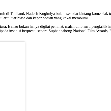
garuh di Thailand, Nadech Kugimiya bukan sekadar bintang komersial, 
ulariti luar biasa dan keperibadian yang kekal membumi.
iasa. Beliau bukan hanya digilai peminat, malah dihormati pengkritik i
ipada institusi berprestij seperti Suphannahong National Film Award