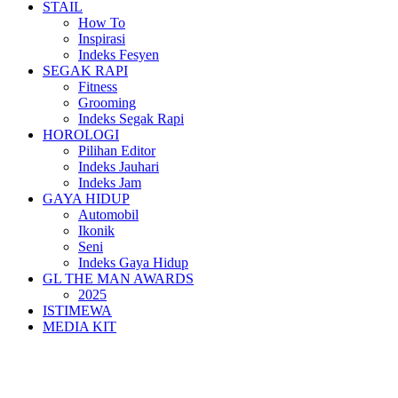
STAIL
How To
Inspirasi
Indeks Fesyen
SEGAK RAPI
Fitness
Grooming
Indeks Segak Rapi
HOROLOGI
Pilihan Editor
Indeks Jauhari
Indeks Jam
GAYA HIDUP
Automobil
Ikonik
Seni
Indeks Gaya Hidup
GL THE MAN AWARDS
2025
ISTIMEWA
MEDIA KIT