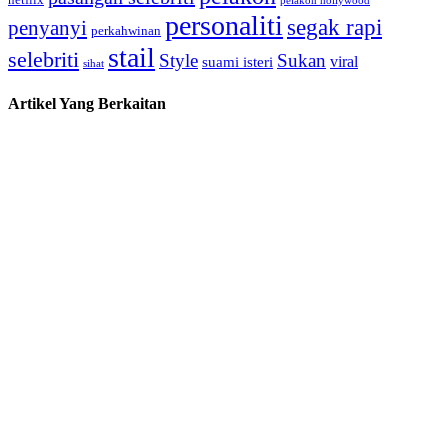
netflix
pelakon hollywood
personaliti
segak rapi
penyanyi
perkahwinan
stail
selebriti
Style
Sukan
viral
suami isteri
sihat
Artikel Yang Berkaitan