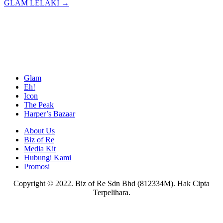
GLAM LELAKI →
Glam
Eh!
Icon
The Peak
Harper’s Bazaar
About Us
Biz of Re
Media Kit
Hubungi Kami
Promosi
Copyright © 2022. Biz of Re Sdn Bhd (812334M). Hak Cipta
Terpelihara.