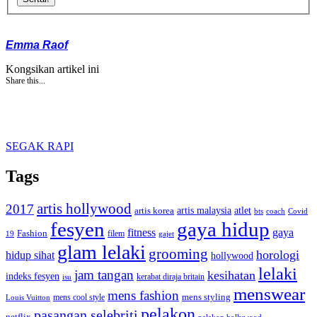
Emma Raof
Kongsikan artikel ini
Share this...
SEGAK RAPI
Tags
artis hollywood
2017
artis malaysia
artis korea
atlet
bts
coach
Covid
fesyen
gaya hidup
gaya
fitness
Fashion
19
filem
gajet
glam lelaki
grooming
horologi
hidup sihat
hollywood
lelaki
jam tangan
kesihatan
indeks fesyen
kerabat diraja britain
isu
menswear
mens fashion
mens cool style
mens styling
Louis Vuitton
pelakon
pasangan selebriti