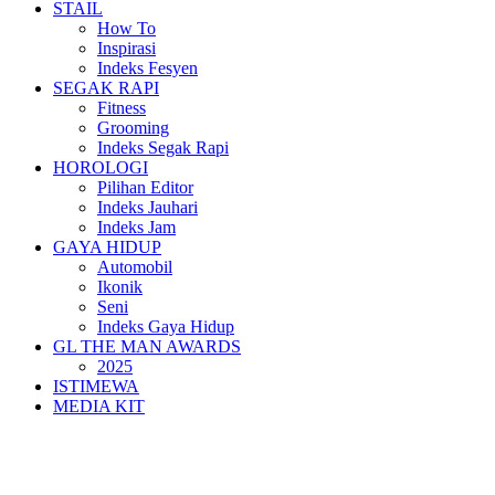
STAIL
How To
Inspirasi
Indeks Fesyen
SEGAK RAPI
Fitness
Grooming
Indeks Segak Rapi
HOROLOGI
Pilihan Editor
Indeks Jauhari
Indeks Jam
GAYA HIDUP
Automobil
Ikonik
Seni
Indeks Gaya Hidup
GL THE MAN AWARDS
2025
ISTIMEWA
MEDIA KIT