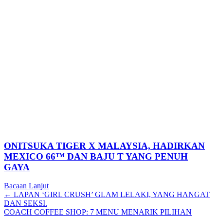
ONITSUKA TIGER X MALAYSIA, HADIRKAN
MEXICO 66™ DAN BAJU T YANG PENUH
GAYA
Bacaan Lanjut
Posts
← LAPAN ‘GIRL CRUSH’ GLAM LELAKI, YANG HANGAT
DAN SEKSI.
navigation
COACH COFFEE SHOP: 7 MENU MENARIK PILIHAN