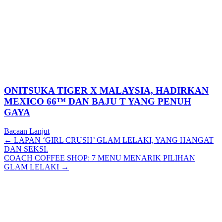
ONITSUKA TIGER X MALAYSIA, HADIRKAN
MEXICO 66™ DAN BAJU T YANG PENUH
GAYA
Bacaan Lanjut
Posts
← LAPAN ‘GIRL CRUSH’ GLAM LELAKI, YANG HANGAT
DAN SEKSI.
navigation
COACH COFFEE SHOP: 7 MENU MENARIK PILIHAN
GLAM LELAKI →