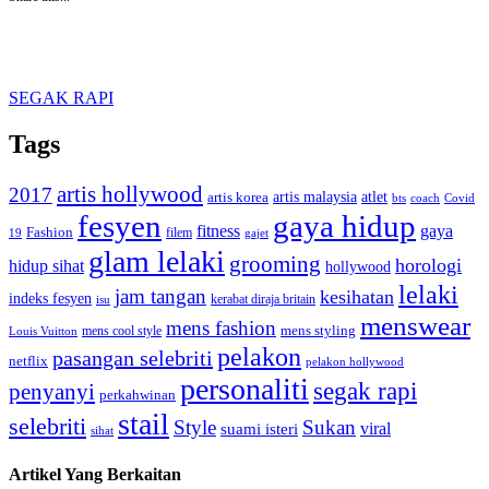
SEGAK RAPI
Tags
artis hollywood
2017
artis malaysia
artis korea
atlet
bts
coach
Covid
fesyen
gaya hidup
gaya
fitness
Fashion
19
filem
gajet
glam lelaki
grooming
horologi
hidup sihat
hollywood
lelaki
jam tangan
kesihatan
indeks fesyen
kerabat diraja britain
isu
menswear
mens fashion
mens cool style
mens styling
Louis Vuitton
pelakon
pasangan selebriti
netflix
pelakon hollywood
personaliti
segak rapi
penyanyi
perkahwinan
stail
selebriti
Style
Sukan
viral
suami isteri
sihat
Artikel Yang Berkaitan