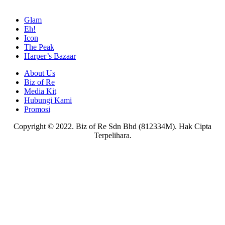
Glam
Eh!
Icon
The Peak
Harper’s Bazaar
About Us
Biz of Re
Media Kit
Hubungi Kami
Promosi
Copyright © 2022. Biz of Re Sdn Bhd (812334M). Hak Cipta
Terpelihara.