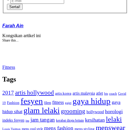
*
Sertai!
Farah Ain
Kongsikan artikel ini
Share this...
Fitness
Tags
artis hollywood
2017
artis malaysia
artis korea
atlet
bts
coach
Covid
fesyen
gaya hidup
gaya
fitness
Fashion
19
filem
gajet
glam lelaki
grooming
horologi
hidup sihat
hollywood
lelaki
jam tangan
kesihatan
indeks fesyen
kerabat diraja britain
isu
menswear
mens fashion
mens cool style
mens styling
Louis Vuitton