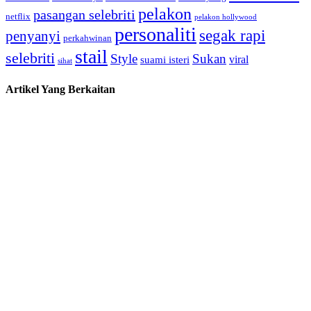
pelakon
pasangan selebriti
netflix
pelakon hollywood
personaliti
segak rapi
penyanyi
perkahwinan
stail
selebriti
Style
Sukan
viral
suami isteri
sihat
Artikel Yang Berkaitan