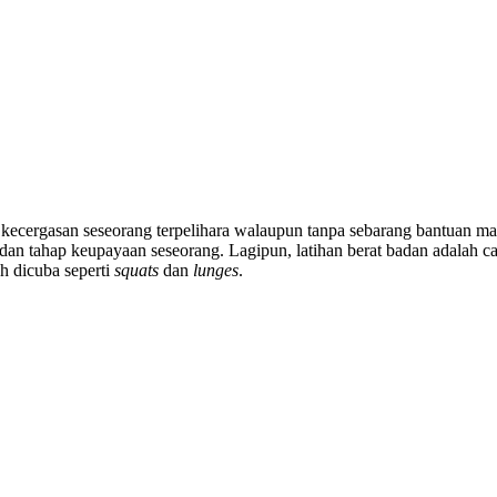
ecergasan seseorang terpelihara walaupun tanpa sebarang bantuan mahu
an tahap keupayaan seseorang. Lagipun, latihan berat badan adalah c
h dicuba seperti
squats
dan
lunges
.