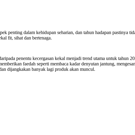
k penting dalam kehidupan seharian, dan tahun hadapan pastinya tidak
l fit, sihat dan bertenaga.
n daripada penentu kecergasan kekal menjadi trend utama untuk tahun 
mberikan faedah seperti membaca kadar denyutan jantung, mengesan jar
i dan dijangkakan banyak lagi produk akan muncul.