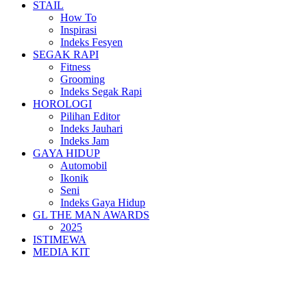
STAIL
How To
Inspirasi
Indeks Fesyen
SEGAK RAPI
Fitness
Grooming
Indeks Segak Rapi
HOROLOGI
Pilihan Editor
Indeks Jauhari
Indeks Jam
GAYA HIDUP
Automobil
Ikonik
Seni
Indeks Gaya Hidup
GL THE MAN AWARDS
2025
ISTIMEWA
MEDIA KIT