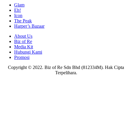
Glam
Eh!
Icon
The Peak
Harper’s Bazaar
About Us
Biz of Re
Media Kit
Hubungi Kami
Promosi
Copyright © 2022. Biz of Re Sdn Bhd (812334M). Hak Cipta
Terpelihara.