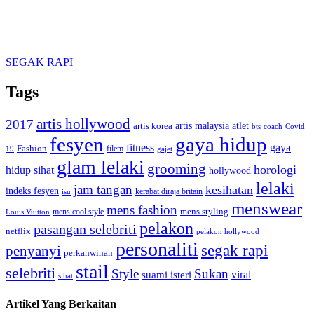
SEGAK RAPI
Tags
artis hollywood
2017
artis malaysia
artis korea
atlet
bts
coach
Covid
fesyen
gaya hidup
gaya
fitness
Fashion
19
filem
gajet
glam lelaki
grooming
horologi
hidup sihat
hollywood
lelaki
jam tangan
kesihatan
indeks fesyen
kerabat diraja britain
isu
menswear
mens fashion
mens cool style
mens styling
Louis Vuitton
pelakon
pasangan selebriti
netflix
pelakon hollywood
personaliti
segak rapi
penyanyi
perkahwinan
stail
selebriti
Style
Sukan
viral
suami isteri
sihat
Artikel Yang Berkaitan