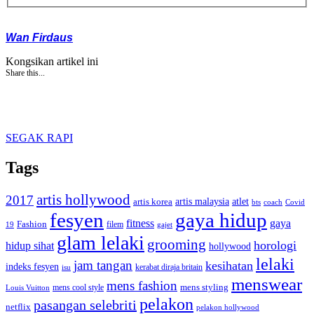
Wan Firdaus
Kongsikan artikel ini
Share this...
SEGAK RAPI
Tags
artis hollywood
2017
artis malaysia
artis korea
atlet
bts
coach
Covid
fesyen
gaya hidup
gaya
fitness
Fashion
19
filem
gajet
glam lelaki
grooming
horologi
hidup sihat
hollywood
lelaki
jam tangan
kesihatan
indeks fesyen
kerabat diraja britain
isu
menswear
mens fashion
mens cool style
mens styling
Louis Vuitton
pelakon
pasangan selebriti
netflix
pelakon hollywood