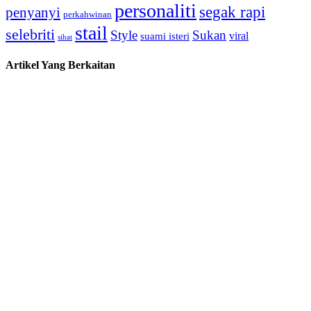
personaliti
segak rapi
penyanyi
perkahwinan
stail
selebriti
Style
Sukan
viral
suami isteri
sihat
Artikel Yang Berkaitan