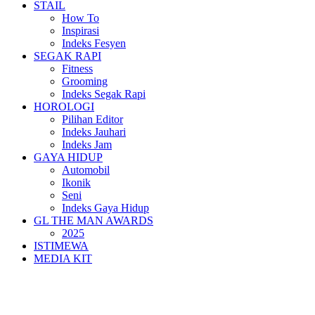
STAIL
How To
Inspirasi
Indeks Fesyen
SEGAK RAPI
Fitness
Grooming
Indeks Segak Rapi
HOROLOGI
Pilihan Editor
Indeks Jauhari
Indeks Jam
GAYA HIDUP
Automobil
Ikonik
Seni
Indeks Gaya Hidup
GL THE MAN AWARDS
2025
ISTIMEWA
MEDIA KIT