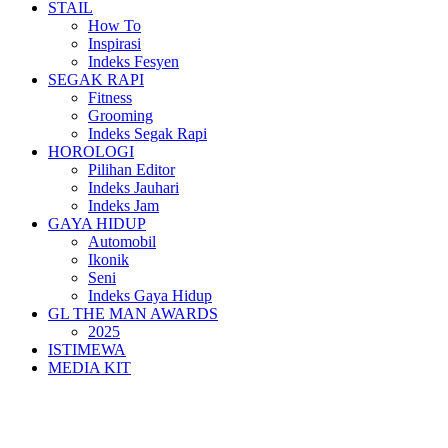
STAIL
How To
Inspirasi
Indeks Fesyen
SEGAK RAPI
Fitness
Grooming
Indeks Segak Rapi
HOROLOGI
Pilihan Editor
Indeks Jauhari
Indeks Jam
GAYA HIDUP
Automobil
Ikonik
Seni
Indeks Gaya Hidup
GL THE MAN AWARDS
2025
ISTIMEWA
MEDIA KIT