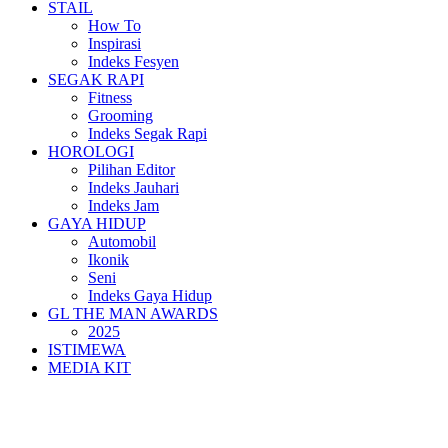
STAIL
How To
Inspirasi
Indeks Fesyen
SEGAK RAPI
Fitness
Grooming
Indeks Segak Rapi
HOROLOGI
Pilihan Editor
Indeks Jauhari
Indeks Jam
GAYA HIDUP
Automobil
Ikonik
Seni
Indeks Gaya Hidup
GL THE MAN AWARDS
2025
ISTIMEWA
MEDIA KIT