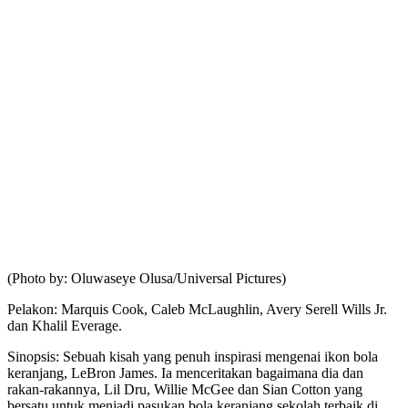
(Photo by: Oluwaseye Olusa/Universal Pictures)
Pelakon: Marquis Cook, Caleb McLaughlin, Avery Serell Wills Jr.
dan Khalil Everage.
Sinopsis: Sebuah kisah yang penuh inspirasi mengenai ikon bola
keranjang, LeBron James. Ia menceritakan bagaimana dia dan
rakan-rakannya, Lil Dru, Willie McGee dan Sian Cotton yang
bersatu untuk menjadi pasukan bola keranjang sekolah terbaik di