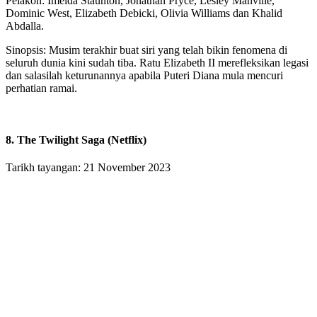
Pelakon: Imelda Staunton, Jonathan Pryce, Lesley Manville,
Dominic West, Elizabeth Debicki, Olivia Williams dan Khalid
Abdalla.
Sinopsis: Musim terakhir buat siri yang telah bikin fenomena di
seluruh dunia kini sudah tiba. Ratu Elizabeth II merefleksikan legasi
dan salasilah keturunannya apabila Puteri Diana mula mencuri
perhatian ramai.
8. The Twilight Saga (Netflix)
Tarikh tayangan: 21 November 2023