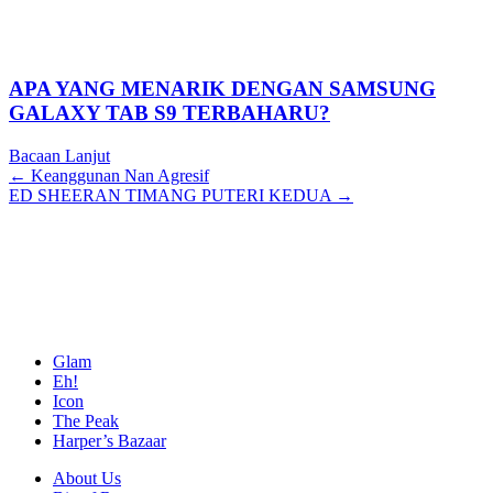
APA YANG MENARIK DENGAN SAMSUNG
GALAXY TAB S9 TERBAHARU?
Bacaan Lanjut
Posts
← Keanggunan Nan Agresif
ED SHEERAN TIMANG PUTERI KEDUA →
navigation
Glam
Eh!
Icon
The Peak
Harper’s Bazaar
About Us