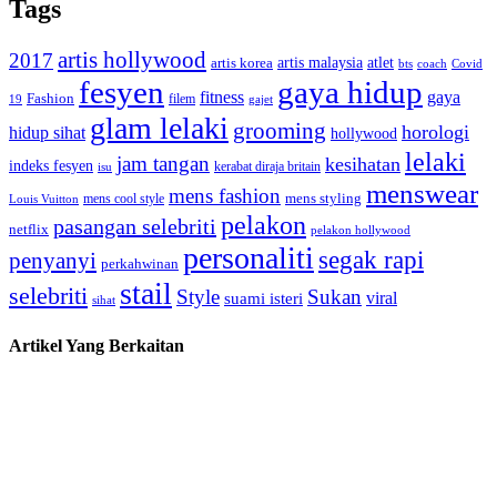
Tags
artis hollywood
2017
artis malaysia
artis korea
atlet
bts
coach
Covid
fesyen
gaya hidup
gaya
fitness
Fashion
19
filem
gajet
glam lelaki
grooming
horologi
hidup sihat
hollywood
lelaki
jam tangan
kesihatan
indeks fesyen
kerabat diraja britain
isu
menswear
mens fashion
mens cool style
mens styling
Louis Vuitton
pelakon
pasangan selebriti
netflix
pelakon hollywood
personaliti
segak rapi
penyanyi
perkahwinan
stail
selebriti
Style
Sukan
viral
suami isteri
sihat
Artikel Yang Berkaitan