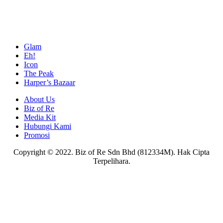
Glam
Eh!
Icon
The Peak
Harper’s Bazaar
About Us
Biz of Re
Media Kit
Hubungi Kami
Promosi
Copyright © 2022. Biz of Re Sdn Bhd (812334M). Hak Cipta
Terpelihara.