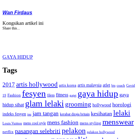
Wan Firdaus
Kongsikan artikel ini
Share this...
GAYA HIDUP
Tags
artis hollywood
2017
artis malaysia
artis korea
atlet
bts
coach
Covid
fesyen
gaya hidup
gaya
fitness
Fashion
19
filem
gajet
glam lelaki
grooming
horologi
hidup sihat
hollywood
lelaki
jam tangan
kesihatan
indeks fesyen
kerabat diraja britain
isu
menswear
mens fashion
mens cool style
mens styling
Louis Vuitton
pelakon
pasangan selebriti
netflix
pelakon hollywood