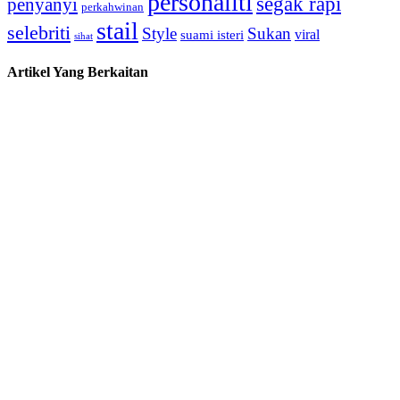
personaliti
segak rapi
penyanyi
perkahwinan
stail
selebriti
Style
Sukan
viral
suami isteri
sihat
Artikel Yang Berkaitan