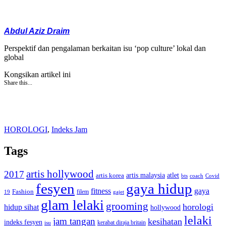
Abdul Aziz Draim
Perspektif dan pengalaman berkaitan isu ‘pop culture’ lokal dan
global
Kongsikan artikel ini
Share this...
HOROLOGI
,
Indeks Jam
Tags
artis hollywood
2017
artis malaysia
artis korea
atlet
bts
coach
Covid
fesyen
gaya hidup
gaya
fitness
Fashion
19
filem
gajet
glam lelaki
grooming
horologi
hidup sihat
hollywood
lelaki
jam tangan
kesihatan
indeks fesyen
kerabat diraja britain
isu