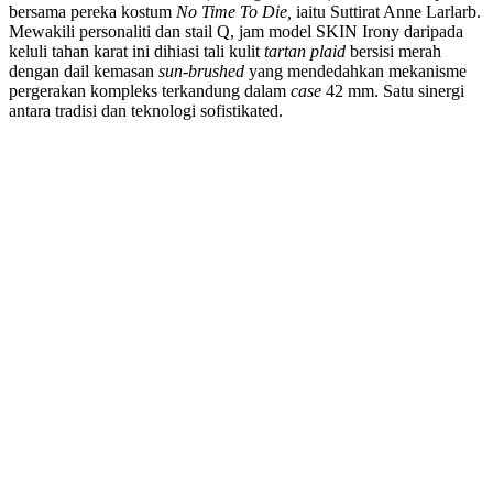
bersama pereka kostum
No Time To Die,
iaitu Suttirat Anne Larlarb.
Mewakili personaliti dan stail Q, jam model SKIN Irony daripada
keluli tahan karat ini dihiasi tali kulit
tartan plaid
bersisi merah
dengan dail kemasan
sun-brushed
yang mendedahkan mekanisme
pergerakan kompleks terkandung dalam
case
42 mm. Satu sinergi
antara tradisi dan teknologi sofistikated.