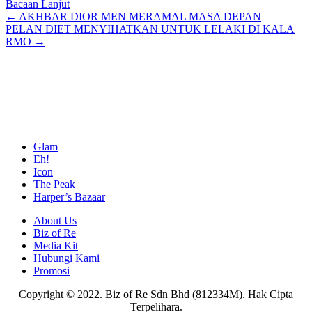
Bacaan Lanjut
Posts
← AKHBAR DIOR MEN MERAMAL MASA DEPAN
PELAN DIET MENYIHATKAN UNTUK LELAKI DI KALA
navigation
RMO →
Glam
Eh!
Icon
The Peak
Harper’s Bazaar
About Us
Biz of Re
Media Kit
Hubungi Kami
Promosi
Copyright © 2022. Biz of Re Sdn Bhd (812334M). Hak Cipta
Terpelihara.