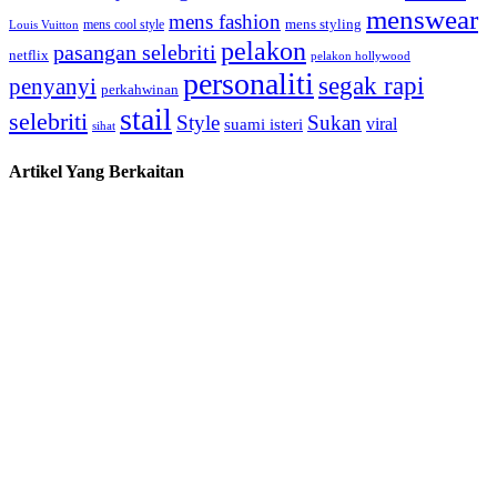
menswear
mens fashion
mens cool style
mens styling
Louis Vuitton
pelakon
pasangan selebriti
netflix
pelakon hollywood
personaliti
segak rapi
penyanyi
perkahwinan
stail
selebriti
Style
Sukan
viral
suami isteri
sihat
Artikel Yang Berkaitan