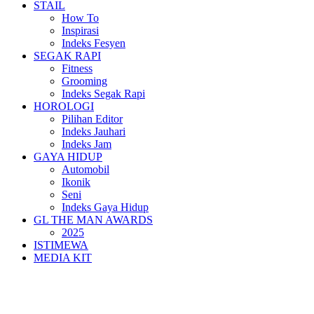
STAIL
How To
Inspirasi
Indeks Fesyen
SEGAK RAPI
Fitness
Grooming
Indeks Segak Rapi
HOROLOGI
Pilihan Editor
Indeks Jauhari
Indeks Jam
GAYA HIDUP
Automobil
Ikonik
Seni
Indeks Gaya Hidup
GL THE MAN AWARDS
2025
ISTIMEWA
MEDIA KIT