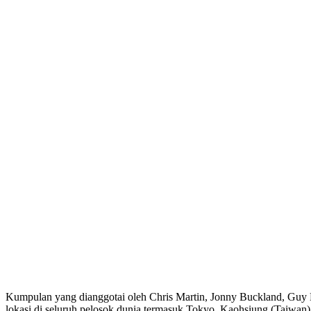
Kumpulan yang dianggotai oleh Chris Martin, Jonny Buckland, Guy B
lokasi di seluruh pelosok dunia termasuk Tokyo, Kaohsiung (Taiwan),