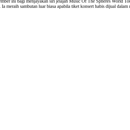
mber ini bagi menjayakan siri jelajah Music Of The Spheres World Tou
a meraih sambutan luar biasa apabila tiket konsert habis dijual dalam