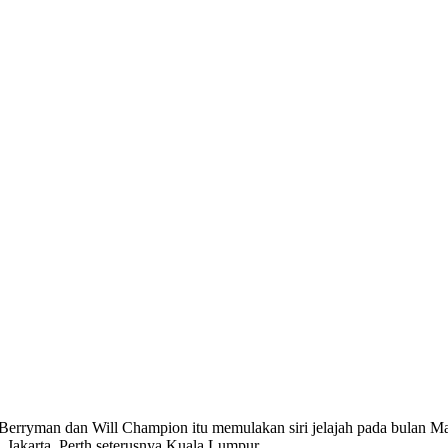
erryman dan Will Champion itu memulakan siri jelajah pada bulan Mac
 Jakarta, Perth seterusnya Kuala Lumpur.