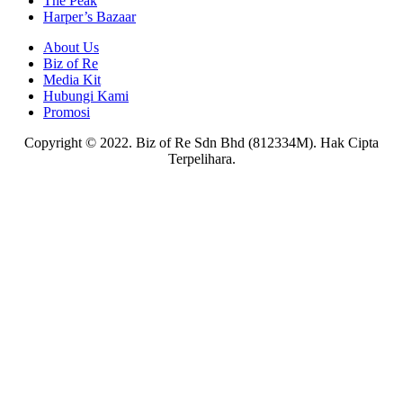
The Peak
Harper’s Bazaar
About Us
Biz of Re
Media Kit
Hubungi Kami
Promosi
Copyright © 2022. Biz of Re Sdn Bhd (812334M). Hak Cipta
Terpelihara.