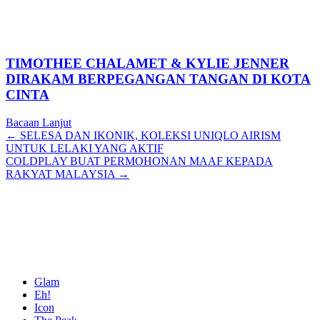
TIMOTHEE CHALAMET & KYLIE JENNER
DIRAKAM BERPEGANGAN TANGAN DI KOTA
CINTA
Bacaan Lanjut
Posts
← SELESA DAN IKONIK, KOLEKSI UNIQLO AIRISM
UNTUK LELAKI YANG AKTIF
navigation
COLDPLAY BUAT PERMOHONAN MAAF KEPADA
RAKYAT MALAYSIA →
Glam
Eh!
Icon