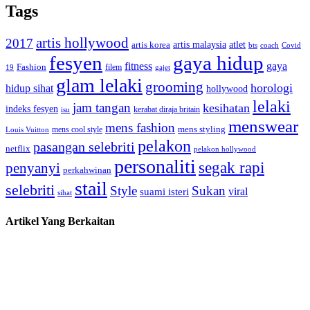
Tags
artis hollywood
2017
artis malaysia
artis korea
atlet
bts
coach
Covid
fesyen
gaya hidup
gaya
fitness
Fashion
19
filem
gajet
glam lelaki
grooming
horologi
hidup sihat
hollywood
lelaki
jam tangan
kesihatan
indeks fesyen
kerabat diraja britain
isu
menswear
mens fashion
mens cool style
mens styling
Louis Vuitton
pelakon
pasangan selebriti
netflix
pelakon hollywood
personaliti
segak rapi
penyanyi
perkahwinan
stail
selebriti
Style
Sukan
viral
suami isteri
sihat
Artikel Yang Berkaitan