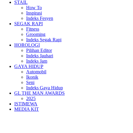
STAIL
How To
Inspirasi
Indeks Fesyen
SEGAK RAPI
Fitness
Grooming
Indeks Segak Rapi
HOROLOGI
Pilihan Editor
Indeks Jauhari
Indeks Jam
GAYA HIDUP
Automobil
Ikonik
Seni
Indeks Gaya Hidup
GL THE MAN AWARDS
2025
ISTIMEWA
MEDIA KIT