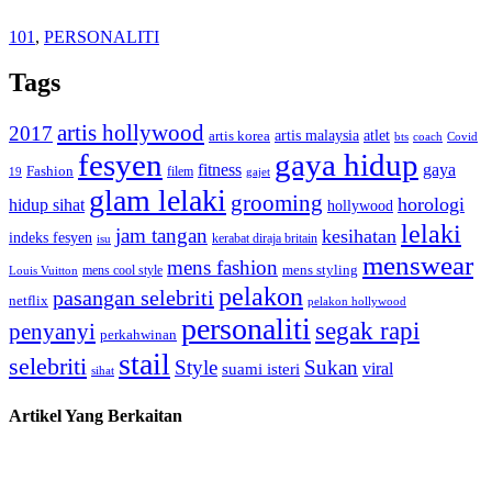
101
,
PERSONALITI
Tags
artis hollywood
2017
artis malaysia
artis korea
atlet
bts
coach
Covid
fesyen
gaya hidup
gaya
fitness
Fashion
19
filem
gajet
glam lelaki
grooming
horologi
hidup sihat
hollywood
lelaki
jam tangan
kesihatan
indeks fesyen
kerabat diraja britain
isu
menswear
mens fashion
mens cool style
mens styling
Louis Vuitton
pelakon
pasangan selebriti
netflix
pelakon hollywood
personaliti
segak rapi
penyanyi
perkahwinan
stail
selebriti
Style
Sukan
viral
suami isteri
sihat
Artikel Yang Berkaitan