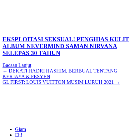
EKSPLOITASI SEKSUAL! PENGHIAS KULIT
ALBUM NEVERMIND SAMAN NIRVANA
SELEPAS 30 TAHUN
Bacaan Lanjut
Posts
← DEKATI HADRI HASHIM, BERBUAL TENTANG
KERJAYA & FESYEN
navigation
GL FIRST: LOUIS VUITTON MUSIM LURUH 2021 →
Glam
Eh!