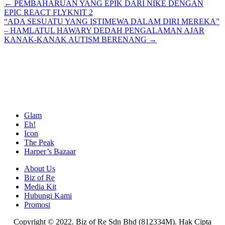
Posts
← PEMBAHARUAN YANG EPIK DARI NIKE DENGAN
EPIC REACT FLYKNIT 2
navigation
“ADA SESUATU YANG ISTIMEWA DALAM DIRI MEREKA”
– HAMLATUL HAWARY DEDAH PENGALAMAN AJAR
KANAK-KANAK AUTISM BERENANG →
Glam
Eh!
Icon
The Peak
Harper’s Bazaar
About Us
Biz of Re
Media Kit
Hubungi Kami
Promosi
Copyright © 2022. Biz of Re Sdn Bhd (812334M). Hak Cipta