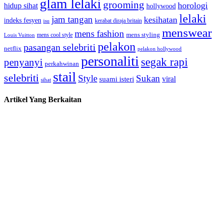
glam lelaki
grooming
horologi
hidup sihat
hollywood
lelaki
jam tangan
kesihatan
indeks fesyen
kerabat diraja britain
isu
menswear
mens fashion
mens cool style
mens styling
Louis Vuitton
pelakon
pasangan selebriti
netflix
pelakon hollywood
personaliti
segak rapi
penyanyi
perkahwinan
stail
selebriti
Style
Sukan
viral
suami isteri
sihat
Artikel Yang Berkaitan