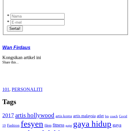
*
*
Sertai!
Wan Firdaus
Kongsikan artikel ini
Share this...
101
,
PERSONALITI
Tags
artis hollywood
2017
artis malaysia
artis korea
atlet
bts
coach
Covid
fesyen
gaya hidup
gaya
fitness
Fashion
19
filem
gajet