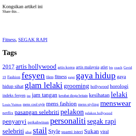
Kongsikan artikel ini
Share this...
Fitness
,
SEGAK RAPI
Tags
artis hollywood
2017
artis malaysia
artis korea
atlet
bts
coach
Covid
fesyen
gaya hidup
gaya
fitness
Fashion
19
filem
gajet
glam lelaki
grooming
horologi
hidup sihat
hollywood
lelaki
jam tangan
kesihatan
indeks fesyen
kerabat diraja britain
isu
menswear
mens fashion
mens cool style
mens styling
Louis Vuitton
pelakon
pasangan selebriti
netflix
pelakon hollywood
personaliti
segak rapi
penyanyi
perkahwinan
stail
selebriti
Style
Sukan
viral
suami isteri
sihat