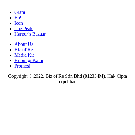
Glam
Eh!
Icon
The Peak
Harper’s Bazaar
About Us
Biz of Re
Media Kit
Hubungi Kami
Promosi
Copyright © 2022. Biz of Re Sdn Bhd (812334M). Hak Cipta
Terpelihara.