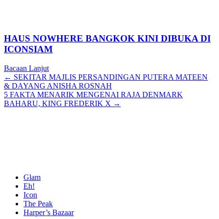
HAUS NOWHERE BANGKOK KINI DIBUKA DI
ICONSIAM
Bacaan Lanjut
Posts
← SEKITAR MAJLIS PERSANDINGAN PUTERA MATEEN
& DAYANG ANISHA ROSNAH
navigation
5 FAKTA MENARIK MENGENAI RAJA DENMARK
BAHARU, KING FREDERIK X →
Glam
Eh!
Icon
The Peak
Harper’s Bazaar