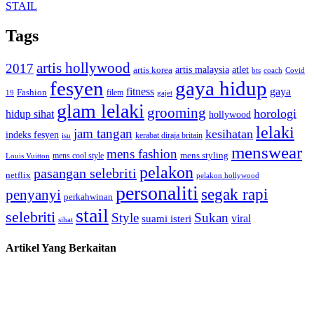
STAIL
Tags
artis hollywood
2017
artis malaysia
artis korea
atlet
bts
coach
Covid
fesyen
gaya hidup
gaya
fitness
Fashion
19
filem
gajet
glam lelaki
grooming
horologi
hidup sihat
hollywood
lelaki
jam tangan
kesihatan
indeks fesyen
kerabat diraja britain
isu
menswear
mens fashion
mens cool style
mens styling
Louis Vuitton
pelakon
pasangan selebriti
netflix
pelakon hollywood
personaliti
segak rapi
penyanyi
perkahwinan
stail
selebriti
Style
Sukan
viral
suami isteri
sihat
Artikel Yang Berkaitan