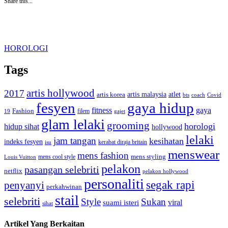
Share this...
HOROLOGI
Tags
artis hollywood
2017
artis malaysia
artis korea
atlet
bts
coach
Covid
fesyen
gaya hidup
gaya
fitness
Fashion
19
filem
gajet
glam lelaki
grooming
horologi
hidup sihat
hollywood
lelaki
jam tangan
kesihatan
indeks fesyen
kerabat diraja britain
isu
menswear
mens fashion
mens cool style
mens styling
Louis Vuitton
pelakon
pasangan selebriti
netflix
pelakon hollywood
personaliti
segak rapi
penyanyi
perkahwinan
stail
selebriti
Style
Sukan
viral
suami isteri
sihat
Artikel Yang Berkaitan