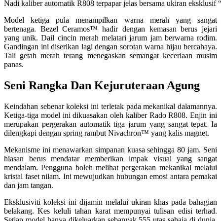
Nadi kaliber automatik R808 terpapar jelas bersama ukiran eksklus
Model ketiga pula menampilkan warna merah yang sangat
bertenaga
. Bezel Ceramos™ hadir dengan kemasan berus jejari
yang unik
. Dail cincin merah melatari jarum jam berwarna rodim
.
Gandingan ini diserikan lagi dengan sorotan warna hijau bercahaya
.
Tali getah merah terang menegaskan semangat keceriaan musim
panas
.
Seni Rangka Dan Kejuruteraan Agung
Keindahan sebenar koleksi ini terletak pada mekanikal dalamannya
.
Ketiga-tiga model ini dikuasakan oleh kaliber Rado R808
. Enjin ini
merupakan pergerakan automatik tiga jarum yang sangat tepat
. Ia
dilengkapi dengan spring rambut Nivachron™ yang kalis magnet
.
Mekanisme ini menawarkan simpanan kuasa sehingga 80 jam
. Seni
hiasan berus mendatar memberikan impak visual yang sangat
mendalam
. Pengguna boleh melihat pergerakan mekanikal melalui
kristal faset nilam
. Ini mewujudkan hubungan emosi antara pemakai
dan jam tangan
.
Eksklusiviti koleksi ini dijamin melalui ukiran khas pada bahagian
belakang
. Kes keluli tahan karat mempunyai tulisan edisi terhad
.
Setiap model hanya dikeluarkan sebanyak 555 utas sahaja di dunia
.