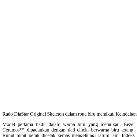
Rado DiaStar Original Skeleton dalam rona biru memikat. Keindaha
Model pertama hadir dalam warna biru yang memukau
. Bezel
Ceramos™ dipadankan dengan dail cincin berwarna biru terang
.
Runut minit perak dicetak kemas mengelilingi jarum jam
. Indeks